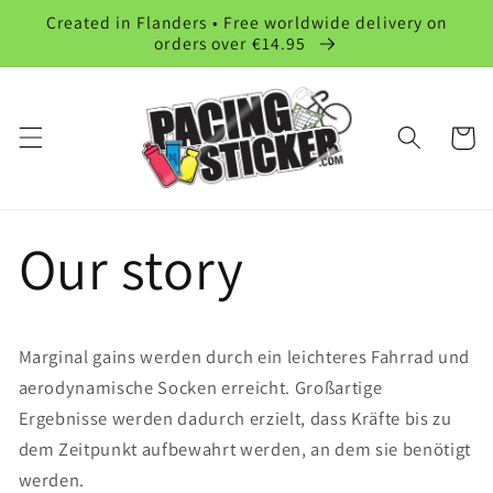
Direkt
Created in Flanders • Free worldwide delivery on
zum
orders over €14.95
Inhalt
Warenko
Our story
Marginal gains werden durch ein leichteres Fahrrad und
aerodynamische Socken erreicht. Großartige
Ergebnisse werden dadurch erzielt, dass Kräfte bis zu
dem Zeitpunkt aufbewahrt werden, an dem sie benötigt
werden.