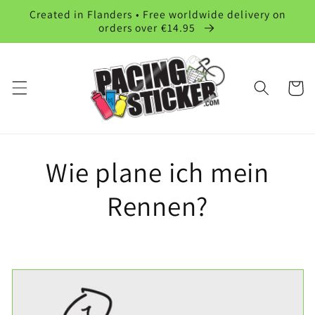
Direkt
Created in Flanders • Free worldwide delivery on
zum
orders over €14.95
Inhalt
Warenko
Wie plane ich mein
Rennen?