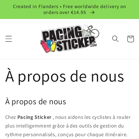
et
Created in Flanders • Free worldwide delivery on
passer
orders over €14.95
au
contenu
Panier
À propos de nous
À propos de nous
Chez
Pacing Sticker
, nous aidons les cyclistes à rouler
plus intelligemment grâce à des outils de gestion du
rythme personnalisés, conçus pour chaque itinéraire.