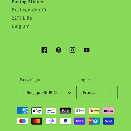
Pacing Sticker
Bosbeemden 10
2275 Lille
Belgium
Facebook
Pinterest
Instagram
YouTube
Pays/région
Langue
Belgique (EUR €)
Français
Moyens
de
paiement